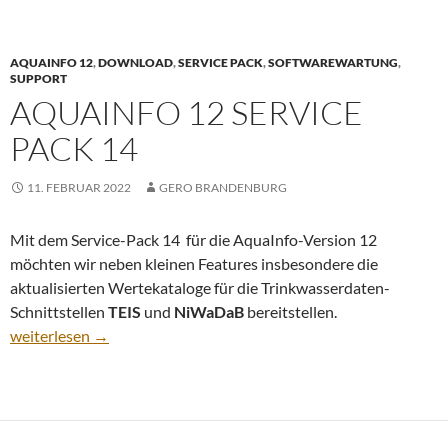
AQUAINFO 12
,
DOWNLOAD
,
SERVICE PACK
,
SOFTWAREWARTUNG
,
SUPPORT
AQUAINFO 12 SERVICE
PACK 14
11. FEBRUAR 2022
GERO BRANDENBURG
Mit dem Service-Pack 14 für die AquaInfo-Version 12
möchten wir neben kleinen Features insbesondere die
aktualisierten Wertekataloge für die Trinkwasserdaten-
Schnittstellen
TEIS
und
NiWaDaB
bereitstellen.
AquaInfo 12 Service Pack 14
weiterlesen
→