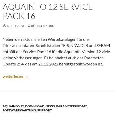
AQUAINFO 12 SERVICE
PACK 16
6. JULI 2023
RÜDIGER KORN
Neben den aktualisierten Wertekatalogen für die
Trinkwasserdaten-Schnittstellen TEIS, NiWaDaB und SEBAM
enthält das Service-Pack 16 für die AquaInfo-Version 12 viele
kleine Verbesserungen. Es beinhaltet auch das Parameter-
Update 254, das am 21.12.2022 bereitgestellt worden ist.
AquaInfo 12 Service Pack 16
weiterlesen
→
AQUAINFO 12
,
DOWNLOAD
,
NEWS
,
PARAMETERUPDATE
,
SOFTWAREWARTUNG
,
SUPPORT