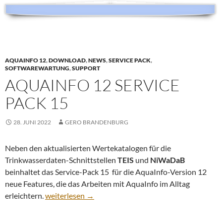
AQUAINFO 12
,
DOWNLOAD
,
NEWS
,
SERVICE PACK
,
SOFTWAREWARTUNG
,
SUPPORT
AQUAINFO 12 SERVICE
PACK 15
28. JUNI 2022
GERO BRANDENBURG
Neben den aktualisierten Wertekatalogen für die
Trinkwasserdaten-Schnittstellen
TEIS
und
NiWaDaB
beinhaltet das Service-Pack 15 für die AquaInfo-Version 12
neue Features, die das Arbeiten mit AquaInfo im Alltag
AquaInfo 12 Service Pack 15
erleichtern.
weiterlesen
→