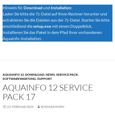
Hinweis für
Download
und
Installation
:
Laden Sie bitte die 7z-Datei auf Ihren Rechner herunter und
extrahieren Sie die Dateien aus der 7z-Datei. Starten Sie bitte
anschließend die
setup.exe
mit einem Doppelklick.
Installieren Sie das Paket in dem Pfad Ihrer vorhandenen
AquaInfo-Installation.
AQUAINFO 12
,
DOWNLOAD
,
NEWS
,
SERVICE PACK
,
SOFTWAREWARTUNG
,
SUPPORT
AQUAINFO 12 SERVICE
PACK 17
23. FEBRUAR 2024
RÜDIGER KORN