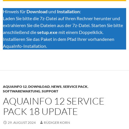
Hinweis für
Download
und
Installation
:
Laden Sie bitte die 7z-Datei auf Ihren Rechner herunter und
extrahieren Sie die Dateien aus der 7z-Datei. Starten Sie bitte
anschließend die
setup.exe
mit einem Doppelklick.
Installieren Sie das Paket in dem Pfad Ihrer vorhandenen
AquaInfo-Installation.
AQUAINFO 12
,
DOWNLOAD
,
NEWS
,
SERVICE PACK
,
SOFTWAREWARTUNG
,
SUPPORT
AQUAINFO 12 SERVICE
PACK 18 UPDATE
29. AUGUST 2024
RÜDIGER KORN