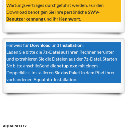
Wartungsvertrages durchgeführt werden. Für den
Download benötigen Sie Ihre persönliche
SWV-
Benutzerkennung
und Ihr
Kennwort
.
Hinweis für
Download
und
Installation
:
Laden Sie bitte die 7z-Datei auf Ihren Rechner herunter
und extrahieren Sie die Dateien aus der 7z-Datei. Starten
Sie bitte anschließend die
setup.exe
mit einem
Doppelklick. Installieren Sie das Paket in dem Pfad Ihrer
vorhandenen AquaInfo-Installation.
AQUAINFO 12