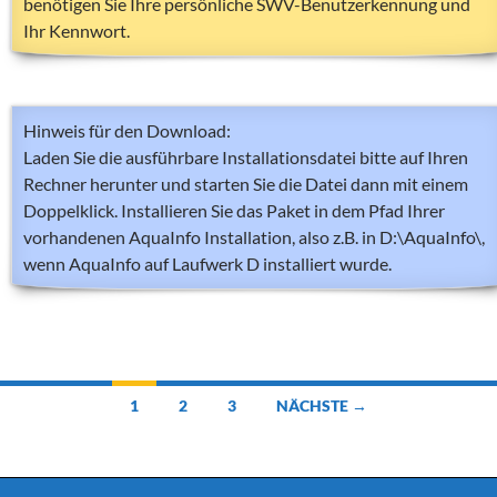
benötigen Sie Ihre persönliche SWV-Benutzerkennung und
Ihr Kennwort.
Hinweis für den Download:
Laden Sie die ausführbare Installationsdatei bitte auf Ihren
Rechner herunter und starten Sie die Datei dann mit einem
Doppelklick. Installieren Sie das Paket in dem Pfad Ihrer
vorhandenen AquaInfo Installation, also z.B. in D:\AquaInfo\,
wenn AquaInfo auf Laufwerk D installiert wurde.
Beitragsnavigation
1
2
3
NÄCHSTE →