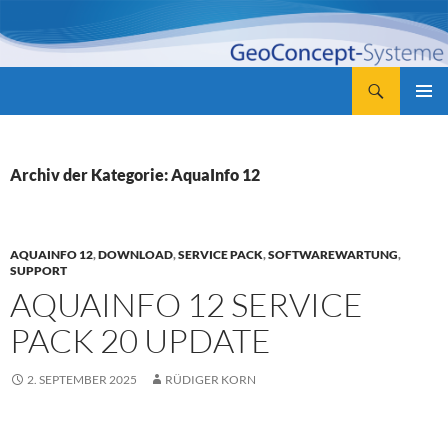
Zum
Inhalt
springen
Suchen
GeoConcept-Systeme GbR
PRIMÄR
MENÜ
Archiv der Kategorie: AquaInfo 12
AQUAINFO 12
,
DOWNLOAD
,
SERVICE PACK
,
SOFTWAREWARTUNG
,
SUPPORT
AQUAINFO 12 SERVICE
PACK 20 UPDATE
2. SEPTEMBER 2025
RÜDIGER KORN