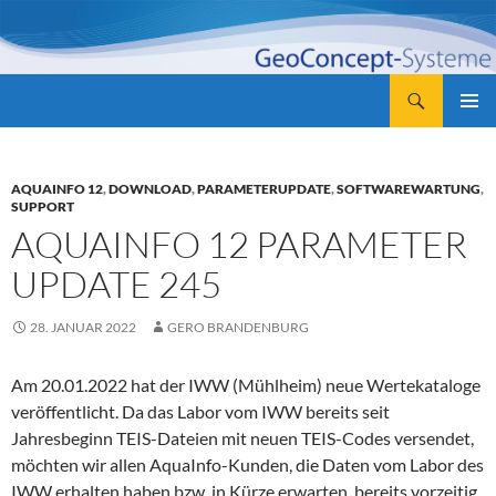
Zum
Inhalt
springen
Suchen
GeoConcept-Systeme GbR
PRIMÄR
MENÜ
AQUAINFO 12
,
DOWNLOAD
,
PARAMETERUPDATE
,
SOFTWAREWARTUNG
,
SUPPORT
AQUAINFO 12 PARAMETER
UPDATE 245
28. JANUAR 2022
GERO BRANDENBURG
Am 20.01.2022 hat der IWW (Mühlheim) neue Wertekataloge
veröffentlicht. Da das Labor vom IWW bereits seit
Jahresbeginn TEIS-Dateien mit neuen TEIS-Codes versendet,
möchten wir allen AquaInfo-Kunden, die Daten vom Labor des
IWW erhalten haben bzw. in Kürze erwarten, bereits vorzeitig