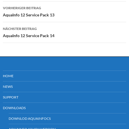
Beitragsnavigation
VORHERIGER BEITRAG
AquaInfo 12 Service Pack 13
NÄCHSTER BEITRAG
AquaInfo 12 Service Pack 14
HOME
NEWS
SUPPORT
DOWNLOADS
DOWNLOD AQUAINFOCS