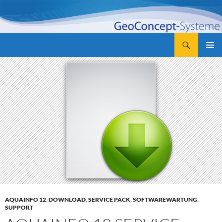
Zum
Inhalt
springen
Suchen
GeoConcept-Systeme GbR
PRIMÄR
MENÜ
AQUAINFO 12
,
DOWNLOAD
,
SERVICE PACK
,
SOFTWAREWARTUNG
,
SUPPORT