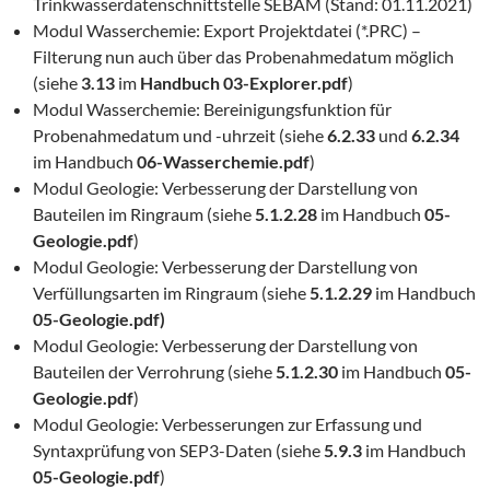
Trinkwasserdatenschnittstelle SEBAM (Stand: 01.11.2021)
Modul Wasserchemie: Export Projektdatei (*.PRC) –
Filterung nun auch über das Probenahmedatum möglich
(siehe
3.13
im
Handbuch 03-Explorer.pdf
)
Modul Wasserchemie: Bereinigungsfunktion für
Probenahmedatum und -uhrzeit (siehe
6.2.33
und
6.2.34
im Handbuch
06-Wasserchemie.pdf
)
Modul Geologie: Verbesserung der Darstellung von
Bauteilen im Ringraum (siehe
5.1.2.28
im Handbuch
05-
Geologie.pdf
)
Modul Geologie: Verbesserung der Darstellung von
Verfüllungsarten im Ringraum (siehe
5.1.2.29
im Handbuch
05-Geologie.pdf)
Modul Geologie: Verbesserung der Darstellung von
Bauteilen der Verrohrung (siehe
5.1.2.30
im Handbuch
05-
Geologie.pdf
)
Modul Geologie: Verbesserungen zur Erfassung und
Syntaxprüfung von SEP3-Daten (siehe
5.9.3
im Handbuch
05-Geologie.pdf
)