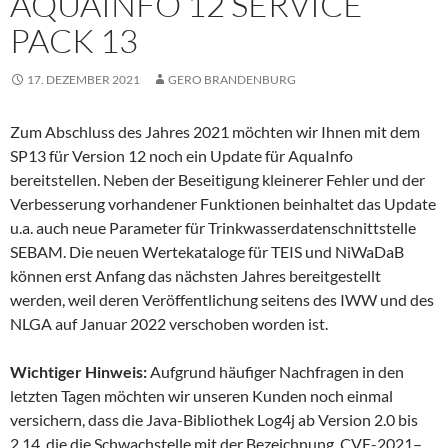
AQUAINFO 12 SERVICE
PACK 13
17. DEZEMBER 2021
GERO BRANDENBURG
Zum Abschluss des Jahres 2021 möchten wir Ihnen mit dem
SP13 für Version 12 noch ein Update für AquaInfo
bereitstellen. Neben der Beseitigung kleinerer Fehler und der
Verbesserung vorhandener Funktionen beinhaltet das Update
u.a. auch neue Parameter für Trinkwasserdatenschnittstelle
SEBAM. Die neuen Wertekataloge für TEIS und NiWaDaB
können erst Anfang das nächsten Jahres bereitgestellt
werden, weil deren Veröffentlichung seitens des IWW und des
NLGA auf Januar 2022 verschoben worden ist.
Wichtiger Hinweis:
Aufgrund häufiger Nachfragen in den
letzten Tagen möchten wir unseren Kunden noch einmal
versichern, dass die Java-Bibliothek Log4j ab Version 2.0 bis
2.14, die die Schwachstelle mit der Bezeichnung CVE-2021–