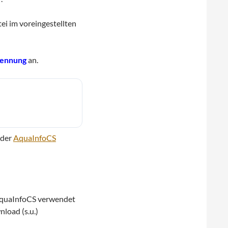
i im voreingestellten
ennung
an.
 der
AquaInfoCS
 AquaInfoCS verwendet
load (s.u.)