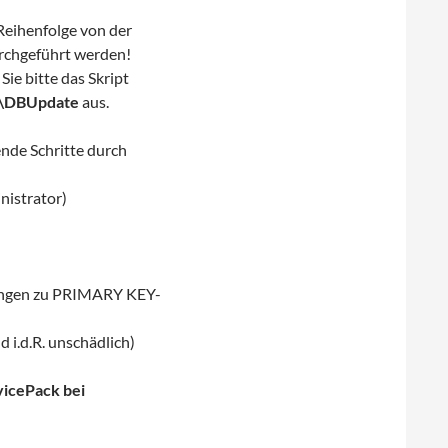
Reihenfolge von der
durchgeführt werden!
ie bitte das Skript
\DBUpdate
aus.
nde Schritte durch
nistrator)
ungen zu PRIMARY KEY-
 i.d.R. unschädlich)
vicePack bei