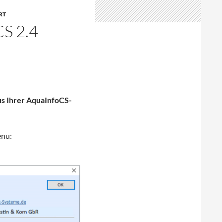
RT
 2.4
tus Ihrer AquaInfoCS-
enu: