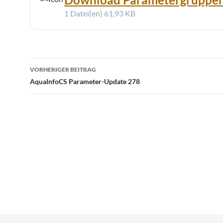
1 Datei(en)
61,93 KB
Beitragsnavigation
VORHERIGER BEITRAG
AquaInfoCS Parameter-Update 278