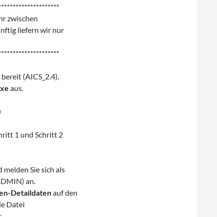
*********************
hr zwischen
tig liefern wir nur
*********************
bereit (AICS_2.4).
exe
aus.
)
itt 1 und Schritt 2
melden Sie sich als
ADMIN) an.
en-Detaildaten
auf den
ie Datei
.