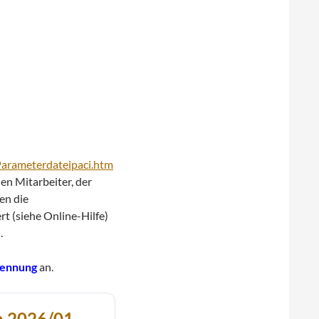
Parameterdateipaci.htm
en Mitarbeiter, der
en die
t (siehe Online-Hilfe)
.
ennung
an.
n 2026/01