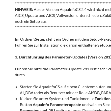
****************************************************************
HINWEIS:
Ab der Version AquaInfoCS 2.4 wird nicht me
AICS_Update und AICS_Vollversion unterschieden. Zukünf
noch ein Setup aus.
****************************************************************
Im Ordner \
Setup
steht ein Ordner mit dem Setup-Paket 
Führen Sie zur Installation die darion enthaltene
Setup.
3. Durchführung des Parameter-Updates (Version 281
Führen Sie bitte das Parameter-Update 281 erst nach Schr
durch.
Starten Sie AquaInfoCS auf einem Clientcomputer und 
AI_DBA (oder als Benutzer mit der Rolle AISDB_PAR
Klicken Sie unter System und Funktionen ->
Funktion
Button
AquaInfo Parameterupdate
und wählen Sie d
Parameter_upd_281.mdb
aus Ihrem Downloadordner