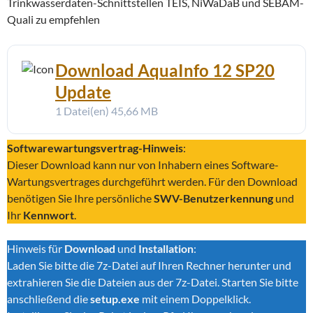
Trinkwasserdaten-Schnittstellen TEIS, NiWaDaB und SEBAM-
Quali zu empfehlen
Download AquaInfo 12 SP20
Update
1 Datei(en)
45,66 MB
Softwarewartungsvertrag-Hinweis
:
Dieser Download kann nur von Inhabern eines Software-
Wartungsvertrages durchgeführt werden. Für den Download
benötigen Sie Ihre persönliche
SWV-Benutzerkennung
und
Ihr
Kennwort
.
Hinweis für
Download
und
Installation
:
Laden Sie bitte die 7z-Datei auf Ihren Rechner herunter und
extrahieren Sie die Dateien aus der 7z-Datei. Starten Sie bitte
anschließend die
setup.exe
mit einem Doppelklick.