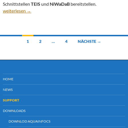
Schnittstellen
TEIS
und
NiWaDaB
bereitstellen.
AquaInfo 12 Service Pack 14
weiterlesen
→
Beitragsnavigation
1
2
…
4
NÄCHSTE →
HOME
NEWS
SUPPORT
DOWNLOADS
DOWNLOD AQUAINFOCS