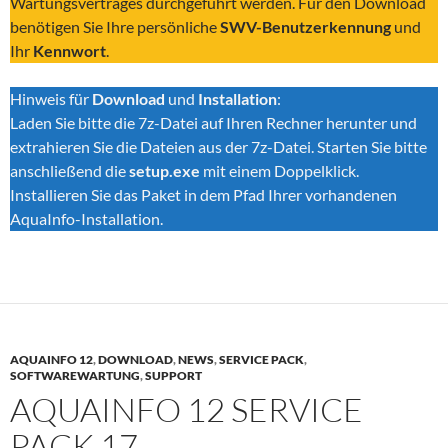
Wartungsvertrages durchgeführt werden. Für den Download
benötigen Sie Ihre persönliche
SWV-Benutzerkennung
und
Ihr
Kennwort
.
Hinweis für
Download
und
Installation
:
Laden Sie bitte die 7z-Datei auf Ihren Rechner herunter und
extrahieren Sie die Dateien aus der 7z-Datei. Starten Sie bitte
anschließend die
setup.exe
mit einem Doppelklick.
Installieren Sie das Paket in dem Pfad Ihrer vorhandenen
AquaInfo-Installation.
AQUAINFO 12
,
DOWNLOAD
,
NEWS
,
SERVICE PACK
,
SOFTWAREWARTUNG
,
SUPPORT
AQUAINFO 12 SERVICE
PACK 17