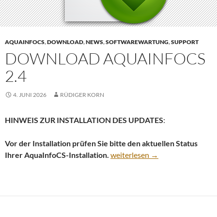
AQUAINFOCS
,
DOWNLOAD
,
NEWS
,
SOFTWAREWARTUNG
,
SUPPORT
DOWNLOAD AQUAINFOCS
2.4
4. JUNI 2026
RÜDIGER KORN
HINWEIS ZUR INSTALLATION DES UPDATES
:
Vor der Installation prüfen Sie bitte den aktuellen Status
Download AquaInfoCS 2.4
Ihrer AquaInfoCS-Installation.
weiterlesen
→