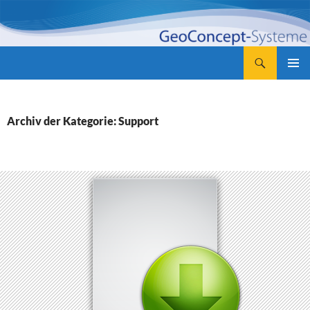
Zum
Inhalt
springen
Suchen
GeoConcept-Systeme GbR
PRIMÄR
MENÜ
Archiv der Kategorie: Support