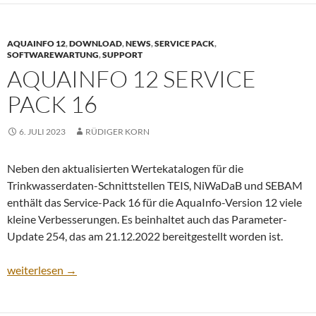
AQUAINFO 12
,
DOWNLOAD
,
NEWS
,
SERVICE PACK
,
SOFTWAREWARTUNG
,
SUPPORT
AQUAINFO 12 SERVICE
PACK 16
6. JULI 2023
RÜDIGER KORN
Neben den aktualisierten Wertekatalogen für die
Trinkwasserdaten-Schnittstellen TEIS, NiWaDaB und SEBAM
enthält das Service-Pack 16 für die AquaInfo-Version 12 viele
kleine Verbesserungen. Es beinhaltet auch das Parameter-
Update 254, das am 21.12.2022 bereitgestellt worden ist.
AquaInfo 12 Service Pack 16
weiterlesen
→