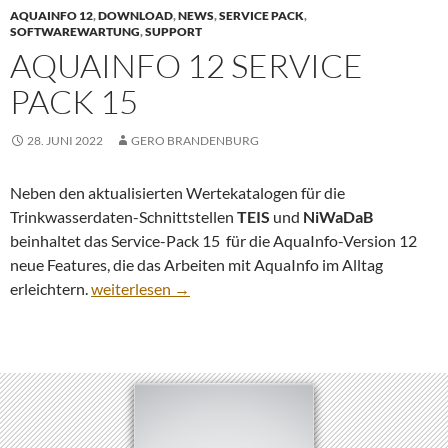
AQUAINFO 12
,
DOWNLOAD
,
NEWS
,
SERVICE PACK
,
SOFTWAREWARTUNG
,
SUPPORT
AQUAINFO 12 SERVICE
PACK 15
28. JUNI 2022
GERO BRANDENBURG
Neben den aktualisierten Wertekatalogen für die
Trinkwasserdaten-Schnittstellen
TEIS
und
NiWaDaB
beinhaltet das Service-Pack 15 für die AquaInfo-Version 12
neue Features, die das Arbeiten mit AquaInfo im Alltag
AquaInfo 12 Service Pack 15
erleichtern.
weiterlesen
→