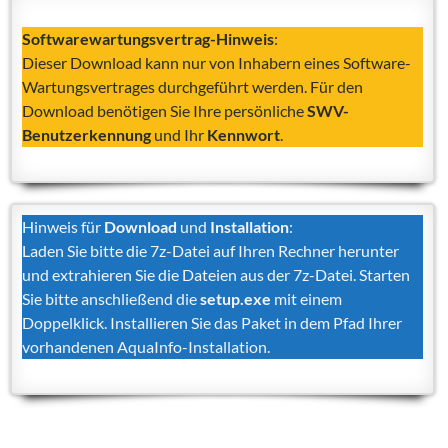
Softwarewartungsvertrag-Hinweis
:
Dieser Download kann nur von Inhabern eines Software-
Wartungsvertrages durchgeführt werden. Für den
Download benötigen Sie Ihre persönliche
SWV-
Benutzerkennung
und Ihr
Kennwort
.
Hinweis für
Download
und
Installation
:
Laden Sie bitte die 7z-Datei auf Ihren Rechner herunter
und extrahieren Sie die Dateien aus der 7z-Datei. Starten
Sie bitte anschließend die
setup.exe
mit einem
Doppelklick. Installieren Sie das Paket in dem Pfad Ihrer
vorhandenen AquaInfo-Installation.