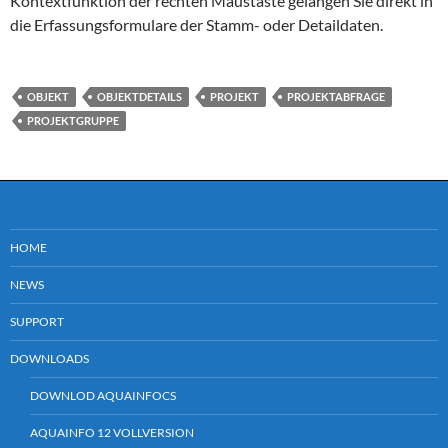
Kontextfunktion der rechten Maustaste gelangen Sie direkt in
die Erfassungsformulare der Stamm- oder Detaildaten.
OBJEKT
OBJEKTDETAILS
PROJEKT
PROJEKTABFRAGE
PROJEKTGRUPPE
HOME
NEWS
SUPPORT
DOWNLOADS
DOWNLOD AQUAINFOCS
AQUAINFO 12 VOLLVERSION