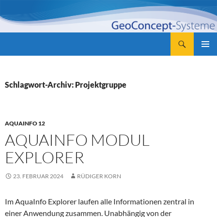
Zum
Inhalt
springen
Suchen
GeoConcept-Systeme GbR
PRIMÄR
MENÜ
Schlagwort-Archiv: Projektgruppe
AQUAINFO 12
AQUAINFO MODUL
EXPLORER
23. FEBRUAR 2024
RÜDIGER KORN
Im AquaInfo Explorer laufen alle Informationen zentral in
einer Anwendung zusammen. Unabhängig von der