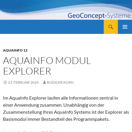
Zum
Inhalt
springen
Suchen
GeoConcept-Systeme GbR
PRIMÄR
MENÜ
AQUAINFO 12
AQUAINFO MODUL
EXPLORER
23. FEBRUAR 2024
RÜDIGER KORN
Im AquaInfo Explorer laufen alle Informationen zentral in
einer Anwendung zusammen. Unabhängig von der
Zusammenstellung Ihres AquaInfo Systems ist der Explorer als
Basismodul immer Bestandteil des Programmpakets.