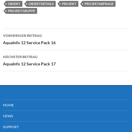
OBJEKT
OBJEKTDETAILS
PROJEKT
PROJEKTABFRAGE
PROJEKTGRUPPE
Beitragsnavigation
VORHERIGER BEITRAG
AquaInfo 12 Service Pack 16
NÄCHSTER BEITRAG
AquaInfo 12 Service Pack 17
HOME
NEWS
SUPPORT