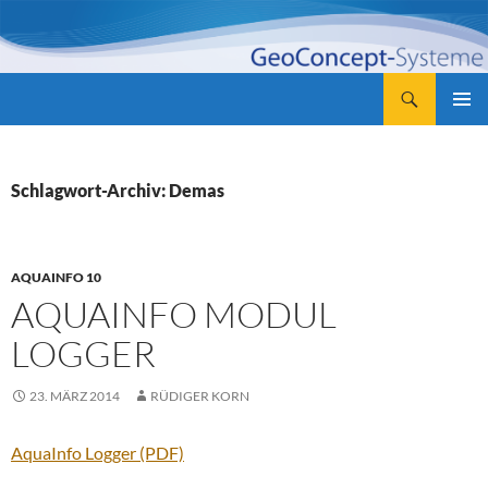
Zum
Inhalt
springen
Suchen
GeoConcept-Systeme GbR
PRIMÄR
MENÜ
Schlagwort-Archiv: Demas
AQUAINFO 10
AQUAINFO MODUL
LOGGER
23. MÄRZ 2014
RÜDIGER KORN
AquaInfo Logger (PDF)