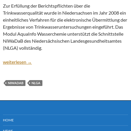
Zur Erfüllung der Berichtspflichten über die
Trinkwasserqualität wurde in Niedersachsen im Jahr 2008 ein
einheitliches Verfahren für die elektronische Übermittlung der
Ergebnisse von Trinkwasseruntersuchungen eingeführt. Das
Modul AquaInfo Wasserchemie unterstützt die Schnittstelle
NiWaDaB des Niedersächsischen Landesgesundheitsamtes
(NLGA) vollständig.
NLGA: Trinkwasserdaten in Niedersachsen
weiterlesen
→
NIWADAB
NLGA
HOME
NEWS