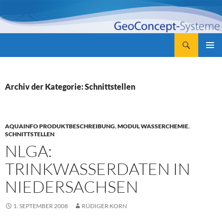
Zum
Inhalt
springen
Suchen
GeoConcept-Systeme GbR
PRIMÄR
MENÜ
Archiv der Kategorie: Schnittstellen
AQUAINFO PRODUKTBESCHREIBUNG
,
MODUL WASSERCHEMIE
,
SCHNITTSTELLEN
NLGA:
TRINKWASSERDATEN IN
NIEDERSACHSEN
1. SEPTEMBER 2008
RÜDIGER KORN