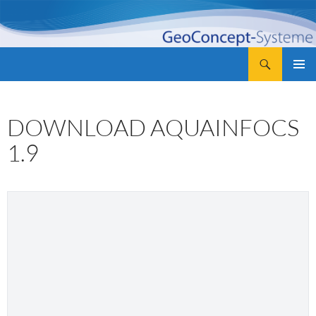
Zum
Inhalt
springen
Suchen
GeoConcept-Systeme GbR
PRIMÄR
MENÜ
DOWNLOAD AQUAINFOCS
1.9