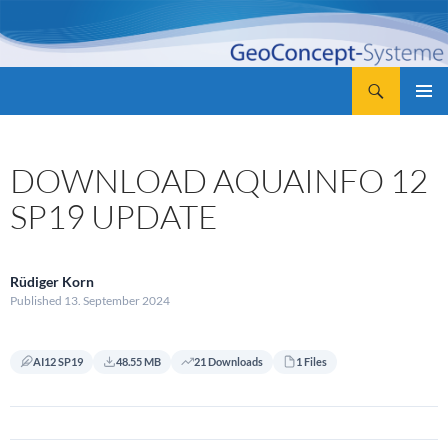
Zum
Inhalt
springen
Suchen
GeoConcept-Systeme GbR
PRIMÄR
MENÜ
DOWNLOAD AQUAINFO 12
SP19 UPDATE
Rüdiger Korn
Published 13. September 2024
AI12 SP19
48.55 MB
21 Downloads
1 Files