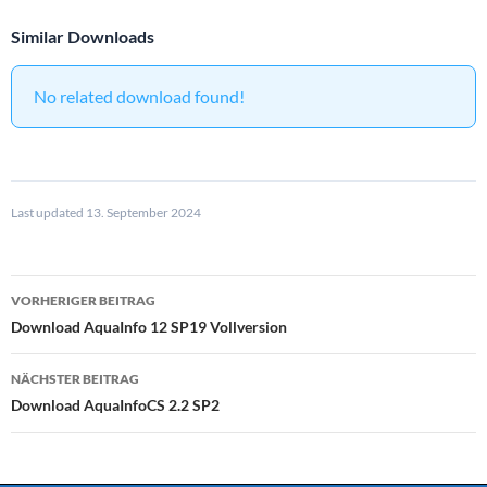
Similar Downloads
No related download found!
Last updated 13. September 2024
Beitragsnavigation
VORHERIGER BEITRAG
Download AquaInfo 12 SP19 Vollversion
NÄCHSTER BEITRAG
Download AquaInfoCS 2.2 SP2