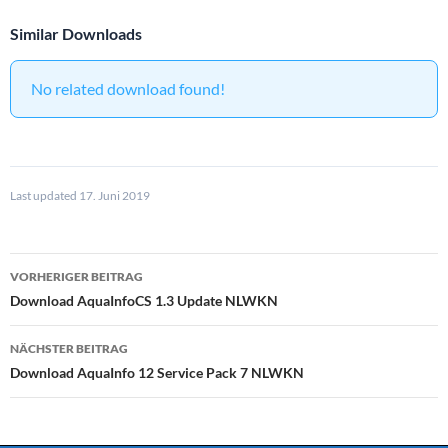
Similar Downloads
No related download found!
Last updated 17. Juni 2019
Beitragsnavigation
VORHERIGER BEITRAG
Download AquaInfoCS 1.3 Update NLWKN
NÄCHSTER BEITRAG
Download AquaInfo 12 Service Pack 7 NLWKN