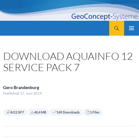
Zum
Inhalt
springen
Suchen
GeoConcept-Systeme GbR
PRIMÄR
MENÜ
DOWNLOAD AQUAINFO 12
SERVICE PACK 7
Gero Brandenburg
Published 17. Juni 2019
AI12 SP7
40,4 MB
149 Downloads
1 Files